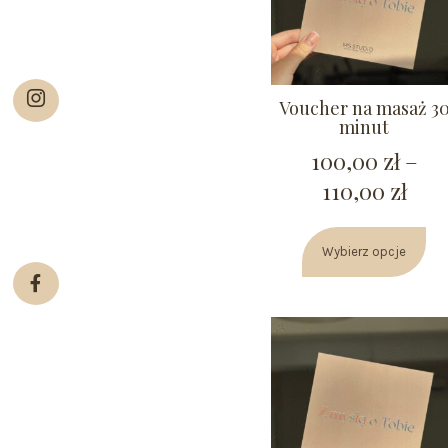
Voucher na masaż 3
minut
100,00
zł
–
110,00
zł
Wybierz opcje