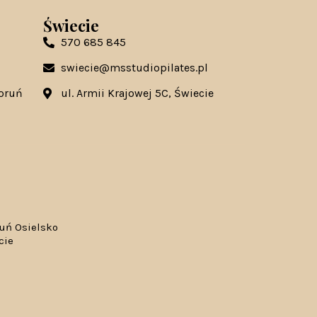
Świecie
570 685 845
swiecie@msstudiopilates.pl
Toruń
ul. Armii Krajowej 5C, Świecie
ruń Osielsko
cie