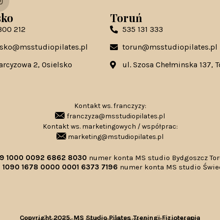
sko
Toruń
300 212
535 131 333
lsko@msstudiopilates.pl
torun@msstudiopilates.pl
Narcyzowa 2, Osielsko
ul. Szosa Chełminska 137, 
Kontakt ws. franczyzy:
franczyza@msstudiopilates.pl
Kontakt ws. marketingowych / współprac:
marketing@mstudiopilates.pl
39 1000 0092 6862 8030
numer konta MS studio Bydgoszcz To
 1090 1678 0000 0001 6373 7196
numer konta MS studio Świe
Copyright 2025, MS Studio Pilates Treningi Fizjoterapia
Przy wsparciu Agencji Graficzno-Reklamowej „Studio Grafiki”