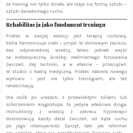
że trening nie tylko działa, ale staje się formą sztuki –
sztuki świadomego ruchu.
Rehabilitacja jako fundament treningu
Pilates w swojej esencji jest terapią ruchową,
która harmonizuje ciało i umysł. W domowym zaciszu,
bez odpowiedniej wiedzy, łatwo jednak wejść
na niebezpieczną ścieżkę: nadmiernego forsowania
ćwiczeń, złej techniki, a w efekcie – przeciążeń.
W studio z kadrą medyczną, Pilates nabiera nowego
wymiaru – jest nie tylko treningiem, ale też
rehabilitacją.
Dla osób po urazach, z przewlekłymi bólami lub
schorzeniami kręgosłupa, to jedyna właściwa droga.
Instruktorzy z wiedzą z zakresu fizjoterapii
dostosowują każdy detal ćwiczeń, od kąta ruchu
po jego intensywność. Sprzęt, taki jak reformer
czy cadillac, staje się przedłużeniem Twojego ciała –