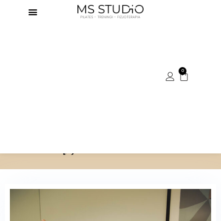
0
Czy Pilates w domu da takie same
efekty jak Pilates w studio?