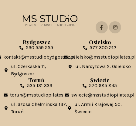
Bydgoszcz
Osielsko
530 559 559
577 300 212
kontakt@msstudiobydgoszcz.pl
osielsko@msstudiopilates.pl
ul. Czerkaska 11,
ul. Narcyzowa 2, Osielsko
Bydgoszcz
Toruń
Świecie
535 131 333
570 685 845
torun@msstudiopilates.pl
swiecie@msstudiopilates.pl
ul. Szosa Chełminska 137,
ul. Armii Krajowej 5C,
Toruń
Świecie
Kontakt ws. franczyzy:
franczyza@msstudiopilates.pl