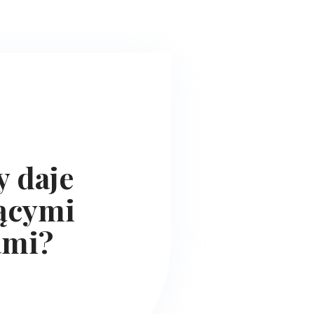
y daje
ącymi
ami?