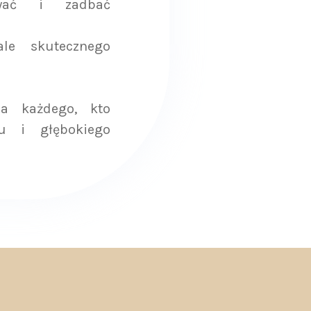
ować i zadbać
ale skutecznego
la każdego, kto
ju i głębokiego