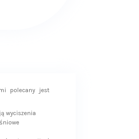
i polecany jest
ują wyciszenia
ęśniowe