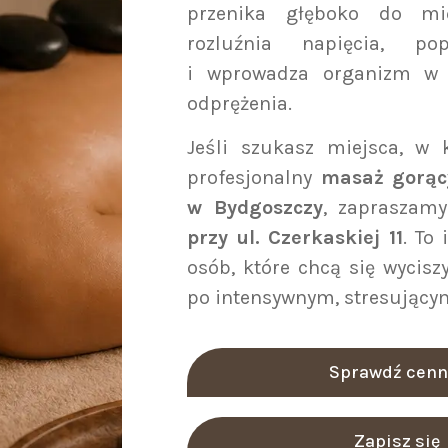
przenika głęboko do mię
rozluźnia napięcia, po
i wprowadza organizm w 
odprężenia.
Jeśli szukasz miejsca, w
profesjonalny
masaż gorąc
w Bydgoszczy
, zapraszam
przy ul. Czerkaskiej 11
. To
osób, które chcą się wycisz
po intensywnym, stresujący
Sprawdź cenn
Zapisz się