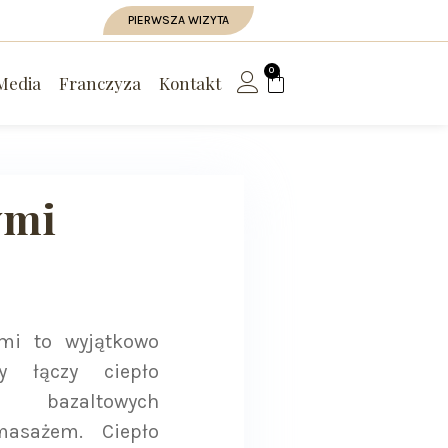
PIERWSZA WIZYTA
0
Media
Franczyza
Kontakt
ymi
mi to wyjątkowo
ry łączy ciepło
 bazaltowych
masażem. Ciepło