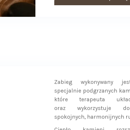
Zabieg wykonywany jes
specjalnie podgrzanych kam
które terapeuta ukł
oraz wykorzystuje d
spokojnych, harmonijnych r
Ciepło kamieni rozsz