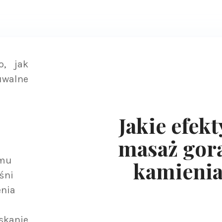
o, jak
uwalne
Jakie efekt
masaż gor
zmu
kamieni
śni
enia
kanie