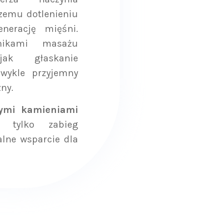
szemu dotlenieniu
enerację mięśni.
nikami masażu
jak głaskanie
zwykle przyjemny
zny.
ymi kamieniami
tylko zabieg
ealne wsparcie dla