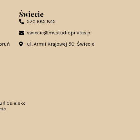
Świecie
570 685 845
swiecie@msstudiopilates.pl
Toruń
ul. Armii Krajowej 5C, Świecie
ruń Osielsko
cie