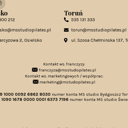
sko
Toruń
300 212
535 131 333
lsko@msstudiopilates.pl
torun@msstudiopilates.pl
Narcyzowa 2, Osielsko
ul. Szosa Chełminska 137, 
Kontakt ws. franczyzy:
franczyza@msstudiopilates.pl
Kontakt ws. marketingowych / współprac:
marketing@mstudiopilates.pl
39 1000 0092 6862 8030
numer konta MS studio Bydgoszcz To
 1090 1678 0000 0001 6373 7196
numer konta MS studio Świe