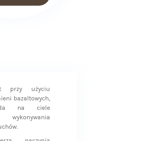
t przy użyciu
ieni bazaltowych,
ada na ciele
o wykonywania
uchów.
erza naczynia