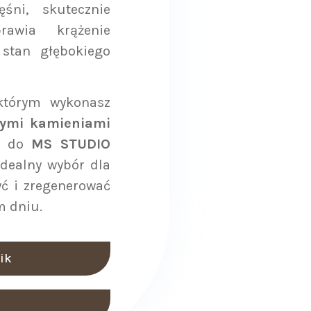
śni, skutecznie
prawia krążenie
stan głębokiego
 którym wykonasz
ymi kamieniami
y do
MS STUDIO
 idealny wybór dla
yć i zregenerować
m dniu.
ik