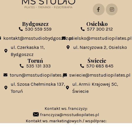
Bydgoszcz
Osielsko
530 559 559
577 300 212
kontakt@msstudiobydgoszcz.pl
osielsko@msstudiopilates.pl
ul. Czerkaska 11,
ul. Narcyzowa 2, Osielsko
Bydgoszcz
Toruń
Świecie
535 131 333
570 685 845
torun@msstudiopilates.pl
swiecie@msstudiopilates.pl
ul. Szosa Chełminska 137,
ul. Armii Krajowej 5C,
Toruń
Świecie
Kontakt ws. franczyzy:
franczyza@msstudiopilates.pl
Kontakt ws. marketingowych / współprac:
marketing@mstudiopilates.pl