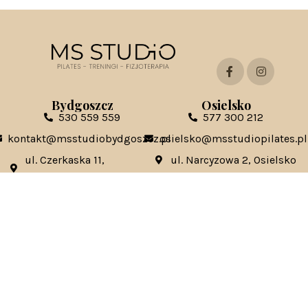
Bydgoszcz
Osielsko
530 559 559
577 300 212
kontakt@msstudiobydgoszcz.pl
osielsko@msstudiopilates.pl
ul. Czerkaska 11,
ul. Narcyzowa 2, Osielsko
Bydgoszcz
Toruń
Świecie
535 131 333
570 685 845
torun@msstudiopilates.pl
swiecie@msstudiopilates.pl
ul. Szosa Chełminska 137,
ul. Armii Krajowej 5C,
Toruń
Świecie
Kontakt ws. franczyzy: