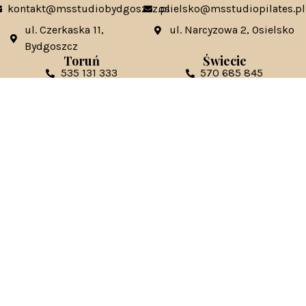
kontakt@msstudiobydgoszcz.pl
osielsko@msstudiopilates.pl
ul. Czerkaska 11,
ul. Narcyzowa 2, Osielsko
Bydgoszcz
Toruń
Świecie
535 131 333
570 685 845
torun@msstudiopilates.pl
swiecie@msstudiopilates.pl
ul. Szosa Chełminska 137,
ul. Armii Krajowej 5C,
Toruń
Świecie
Kontakt ws. franczyzy:
franczyza@msstudiopilates.pl
Kontakt ws. marketingowych / współprac:
marketing@mstudiopilates.pl
58 1050 1139 1000 0092 6862 8030
numer konta MS studio
Bydgoszcz Toruń Osielsko
30 1090 1678 0000 0001 6373 7196
numer konta MS studio Świecie
Regulamin Sklepu
|
Polityka Prywatności