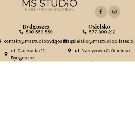
Bydgoszcz
Osielsko
530 559 559
577 300 212
kontakt@msstudiobydgoszcz.pl
osielsko@msstudiopilates.pl
ul. Czerkaska 11,
ul. Narcyzowa 2, Osielsko
Bydgoszcz
Toruń
Świecie
535 131 333
570 685 845
torun@msstudiopilates.pl
swiecie@msstudiopilates.pl
ul. Szosa Chełminska 137,
ul. Armii Krajowej 5C,
Toruń
Świecie
Kontakt ws. franczyzy:
franczyza@msstudiopilates.pl
Kontakt ws. marketingowych / współprac:
marketing@mstudiopilates.pl