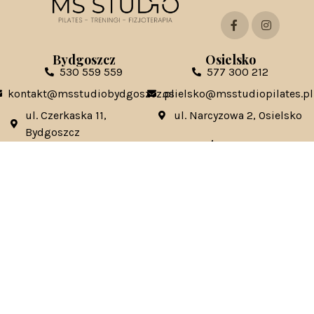
Bydgoszcz
Osielsko
530 559 559
577 300 212
kontakt@msstudiobydgoszcz.pl
osielsko@msstudiopilates.pl
ul. Czerkaska 11,
ul. Narcyzowa 2, Osielsko
Bydgoszcz
Toruń
Świecie
535 131 333
570 685 845
torun@msstudiopilates.pl
swiecie@msstudiopilates.pl
ul. Szosa Chełminska 137,
ul. Armii Krajowej 5C,
Toruń
Świecie
Kontakt ws. franczyzy:
franczyza@msstudiopilates.pl
Kontakt ws. marketingowych / współprac:
marketing@mstudiopilates.pl