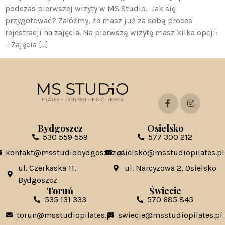
podczas pierwszej wizyty w MS Studio. Jak się
przygotować? Załóżmy, że masz już za sobą proces
rejestracji na zajęcia. Na pierwszą wizytę masz kilka opcji:
– Zajęcia […]
Bydgoszcz
Osielsko
530 559 559
577 300 212
kontakt@msstudiobydgoszcz.pl
osielsko@msstudiopilates.pl
ul. Czerkaska 11,
ul. Narcyzowa 2, Osielsko
Bydgoszcz
Toruń
Świecie
535 131 333
570 685 845
torun@msstudiopilates.pl
swiecie@msstudiopilates.pl